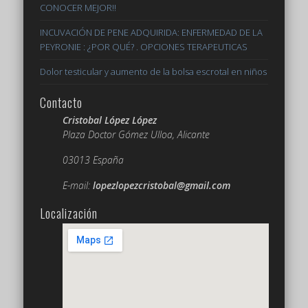
CONOCER MEJOR!!
INCUVACIÓN DE PENE ADQUIRIDA: ENFERMEDAD DE LA
PEYRONIE : ¿POR QUÉ? . OPCIONES TERAPEUTICAS
Dolor testicular y aumento de la bolsa escrotal en niños
Contacto
Cristobal López López
Plaza Doctor Gómez Ulloa, Alicante
03013 España
E-mail:
lopezlopezcristobal@gmail.com
Localización