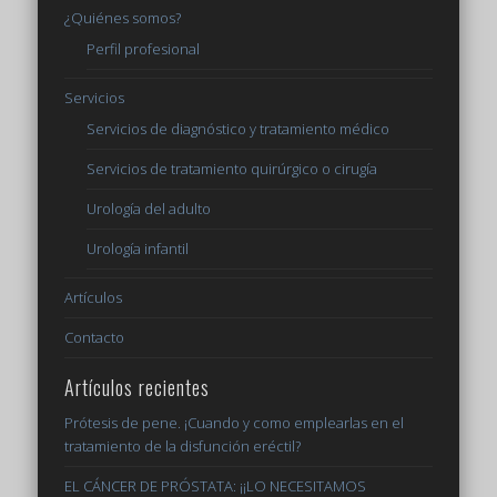
¿Quiénes somos?
Perfil profesional
Servicios
Servicios de diagnóstico y tratamiento médico
Servicios de tratamiento quirúrgico o cirugía
Urología del adulto
Urología infantil
Artículos
Contacto
Artículos recientes
Prótesis de pene. ¡Cuando y como emplearlas en el
tratamiento de la disfunción eréctil?
EL CÁNCER DE PRÓSTATA: ¡¡LO NECESITAMOS