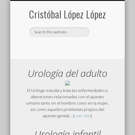
¿QUIÉNES SOMOS?
ARTÍCULOS
CONTACTO
SERVICIOS
INICIO
Cristóbal López López
Urología del adulto
El Urólogo estudia y trata las enfermedades o
alteraciones relacionadas con el aparato
urinario tanto en el hombre como en la mujer,
así como aquellos problemas propios del
aparato genital... [
Leer más
]
Urología infantil