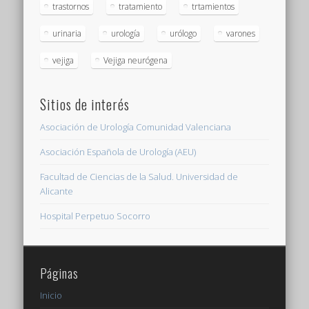
trastornos
tratamiento
trtamientos
urinaria
urología
urólogo
varones
vejiga
Vejiga neurógena
Sitios de interés
Asociación de Urología Comunidad Valenciana
Asociación Española de Urología (AEU)
Facultad de Ciencias de la Salud. Universidad de
Alicante
Hospital Perpetuo Socorro
Páginas
Inicio